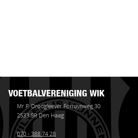
VOETBALVERENIGING WIK
Mr P. Droogleever Fortuynweg 30
2533 SR Den Haag
070 - 388 74 28