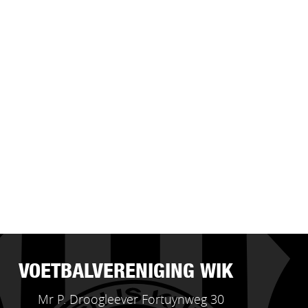
VOETBALVERENIGING WIK
Mr P. Droogleever Fortuynweg 30